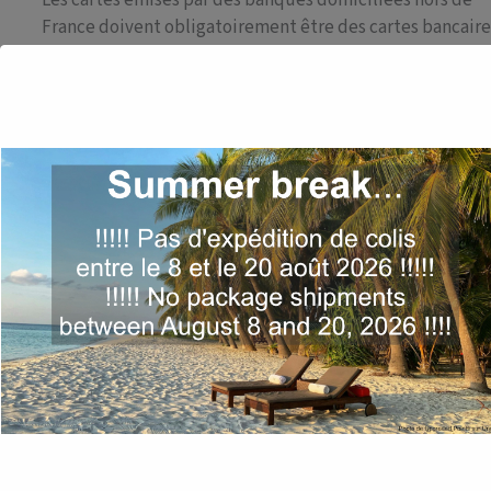
France doivent obligatoirement être des cartes bancaire
internationales (Mastercard, Visa ou compatibles avec
Google Pay / Apple Pay).
Le paiement sécurisé est assuré par Paypal et les
plateformes Google Pay et Apple Pay, chacune responsab
du traitement sécurisé des données bancaires.
Une fois le paiement lancé par le Client, la transaction es
immédiatement débitée après vérification des
informations. Conformément aux dispositions du Code
monétaire et financier, l’engagement de payer donné pa
carte ou via les solutions de paiement mobile est
irrévocable.
En communiquant ses informations de paiement lors de 
vente, le Client autorise le Vendeur à débiter le montan
indiqué. Le Client confirme être le titulaire légal des