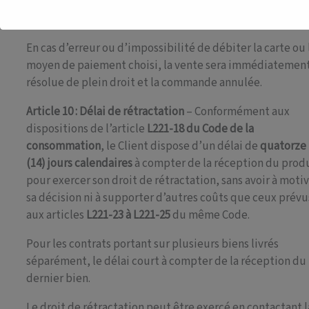
moyens de paiement utilisés et en être légalement
habilité.
En cas d’erreur ou d’impossibilité de débiter la carte ou 
moyen de paiement choisi, la vente sera immédiatemen
résolue de plein droit et la commande annulée.
Article 10 : Délai de rétractation
– Conformément aux
dispositions de l’article
L221-18 du Code de la
consommation
, le Client dispose d’un délai de
quatorze
(14) jours calendaires
à compter de la réception du prod
pour exercer son droit de rétractation, sans avoir à moti
sa décision ni à supporter d’autres coûts que ceux prévu
aux articles
L221-23 à L221-25
du même Code.
Pour les contrats portant sur plusieurs biens livrés
séparément, le délai court à compter de la réception du
dernier bien.
Le droit de rétractation peut être exercé en contactant l