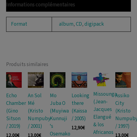
-
Informations complémentaires
DeLuxe
Edition
Format
album
,
CD
,
digipack
(Emmanuel
Djob
/
2017)
Produits similaires
Missounga
Echo
An Sol
Mo
Looking
Assiko
(Jean-
Chamber
Mé
Juba O
there
City
Jacques
(Gino
(Kristo
(Muyiwa
(Kaïssa
(Kristo
Elangué
Sitson
Numpuby
Kunnuji
/ 2005)
Numpub
& los
/ 2019)
/ 2001)
‘s
/ 1997)
12,90
€
Africanos
Osemako
12,00
€
13,00
€
13,00
€