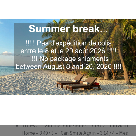
Ben Labejof, Didier Likeng, Olivier Soubeyran,
Emmanuel Pi Djob, Jean-Michel Charbonnel,
Bénilde Foko, Hong-Anh Vo, Sébastien Le Calvez,
Emilienne Chouadossi, Emma Lamadji, Eva
Hakapoka, Mike Louvila, Boris Tchango, Frédéric
Marchal, Sega Seck, Laurent Locuratolo, Mario
Cimenti, Amen Viana, Philippe Lafon, Mourchid
Baco, William Galison, Clara Sallago, Ritz
Andrianasolo, Sidney, Stéphanie Akoa Mva,
Ángela Cervantes, David Donatien, Eric Durand,
Osvaldo Hernandez, Rémi Amblard, Nicolas Noël,
Dondieu Divin, Elvis Mégné, Andy Lyden, Harold
Camus, Jean-Jacques Elangué, Kayou Roots,
Thierry Farrugia, David Meyrat, Giovanni Hector,
Philippe Henry, Aurélien Deltoro, Christian
Martinez, Ronald Baker
Titres :
1 – Gimme Some More – 3:16 / 2 – I’m Goin’
Home – 3:49 / 3 – I Can Smile Again – 3:14 / 4 – Mes