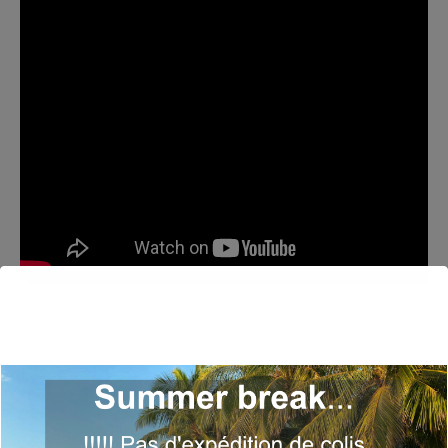
Année : 2008
Label : Mercury (réf. 530 669-0)
Titres : 1- Mondotek – Alive (PH Electro Remix) –
6:06 / 2- Jakarta – One Desire – 6:20 / 3- Richard
Grey Feat. Jonathan Ulysses – Sundays At Space –