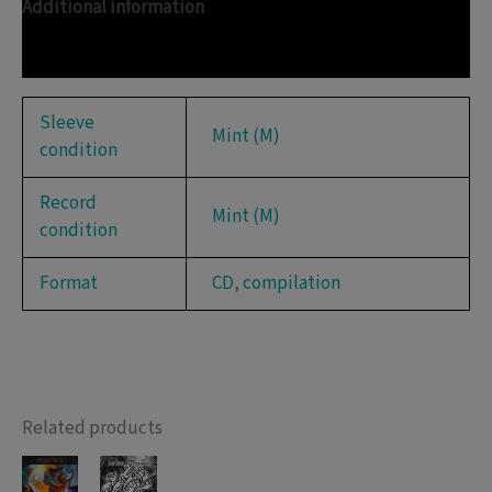
quantity
Additional information
Reviews (0)
Sleeve
Mint (M)
condition
Record
Mint (M)
condition
Format
CD
,
compilation
Related products