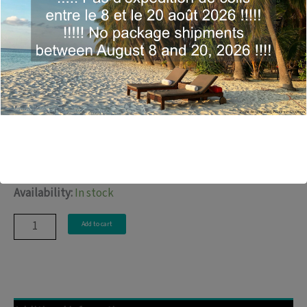
6:34 / 4- Gold, Diaz & Young Rebels – Don’t You
Want Me – 7:06 / 5- Dualton – Papercut (Klass &
Micha Moor Remix) – 7:44 / 6- Sharooz – Hell Yeah!
– 6:13 / 7- STFU – Shut The F**k Up (Jens O
Remix) – 6:00 / 8- Cicada – The Things You Say
(Dirty South Mix) – 7:52 / 9- Da Fresh – Spaghetti
Groove – 5:40 / 10- Baxter Baxter – Straylight
(Original Mix) – 5:55 / 11- Mondotek – Alive (Vinyl
Lickers Remix) – 6:02 / 12- DJ Furax vs. Redshark –
Big Orgus – 4:03
Availability:
In stock
Génération
Add to cart
Mondotek
(Divers
/
2008)