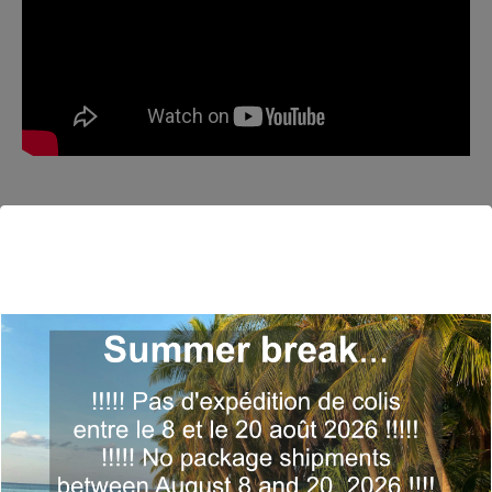
Year:
2023
Label/reference:
Emanaprod – FJ1
Musicians:
Franck Nicolas, Ydriss Bonalair, Norick
Tisseur, Gregory Privat, Frantz Fléreau + Jennifer
Charlotte-Cleria, Jony Lerond « Somnanbil »,
Ralph Lavital
Tracks:
1- Pop-Ka – 3:03 / 2- Taxi – 4:30 / 3- Fanm
Chokola – 3:58 / 4- Gwadloupmawtinik – 3:45 / 5-
Zékal – 3:34 / 6- Berceuse Pour Maman – 3:19 / 7-
Asi Mon La – 3:17 / 8- Au Revoir Michaël – 3:50 / 9-
Prière Solaire – 0:04 / 10- Blues For Jenny – 1:43 /