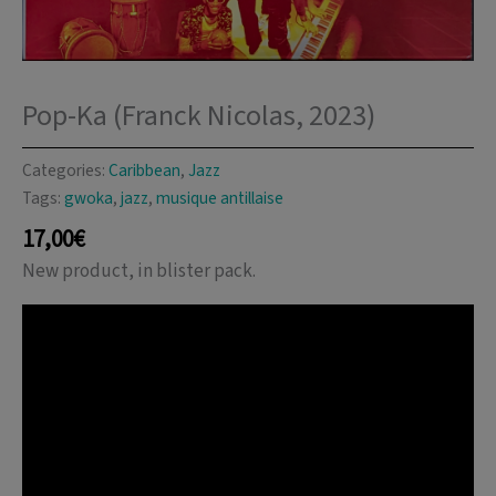
Pop-Ka (Franck Nicolas, 2023)
Categories:
Caribbean
,
Jazz
Tags:
gwoka
,
jazz
,
musique antillaise
17,00
€
New product, in blister pack.