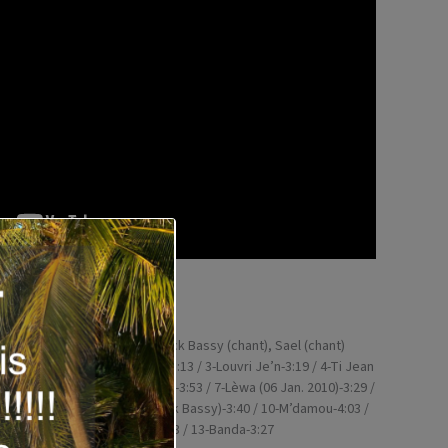
SIG11076)
nts
: BélO (chant, guitare), Blick Bassy (chant), Sael (chant)
oun Yo-1:03 / 2-Kote Moun Yo-3:13 / 3-Louvri Je’n-3:19 / 4-Ti Jean
 5-Pitit Deyo-3:29 / 6-Kachiman-3:53 / 7-Lèwa (06 Jan. 2010)-3:29 /
)-0:56 / 9-Wozo (Featuring Blick Bassy)-3:40 / 10-M’damou-4:03 /
/ 12-Interlude (Banda Lari)-1:13 / 13-Banda-3:27