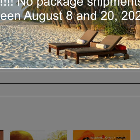
Disponibilité :
En stock
quantité
Ajouter au panier
de
Haïti
Debout
-
Bélo
(2011)