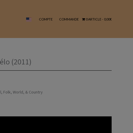
Haïti
Debout
-
COMPTE
COMMANDE
0 ARTICLE
0,00€
Bélo
(2011)
élo (2011)
l, Folk, World, & Country