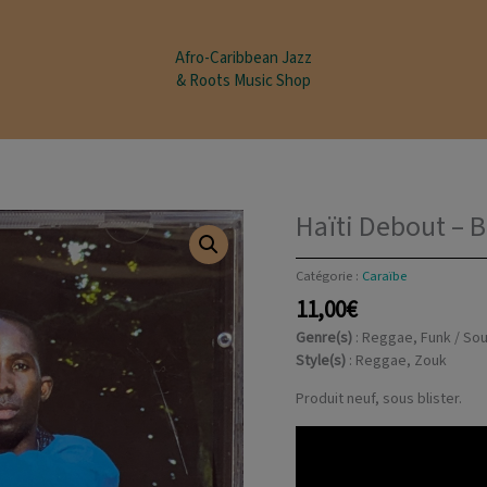
modal-check
Afro-Caribbean Jazz
& Roots Music Shop
Haïti Debout – B
Catégorie :
Caraïbe
11,00
€
Genre(s)
: Reggae, Funk / Sou
Style(s)
: Reggae, Zouk
Produit neuf, sous blister.