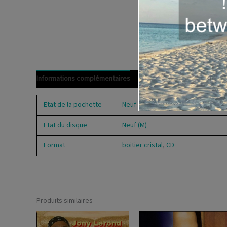
Informations complémentaires
Avis (0)
Etat de la pochette
Neuf (M)
Etat du disque
Neuf (M)
Format
boitier cristal
,
CD
Produits similaires