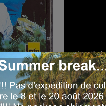
Année
: 2011
Label
: Radio France (
Personnel et instrume
Titres
: 1-Intro Kote M
(Featuring Sael)-3:39 /
8-Interlude (Wozo Lari
11-Stop Boasting-3:26 