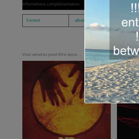
Informations complémentaires
Format
album
,
boitier cristal
,
CD
Vous aimerez peut-être aussi…