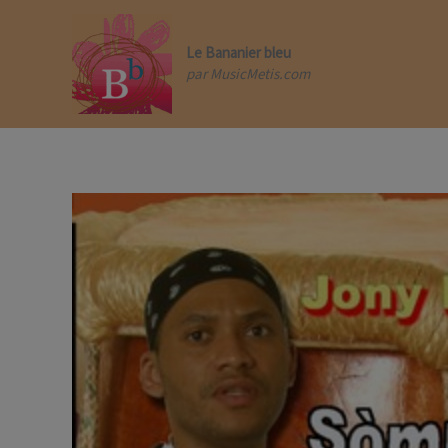
Aller
au
contenu
Le Bananier bleu
par MusicMetis.com