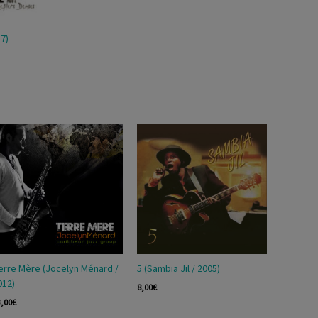
7)
erre Mère (Jocelyn Ménard /
5 (Sambia Jil / 2005)
012)
8,00
€
3,00
€