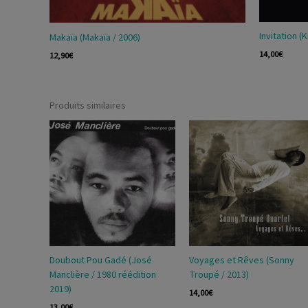
Invitation (
Makaïa (Makaïa / 2006)
14,00
€
12,90
€
Produits similaires
Doubout Pou Gadé (José
Voyages et Rêves (Sonny
Manclière / 1980 réédition
Troupé / 2013)
2019)
14,00
€
13,00
€