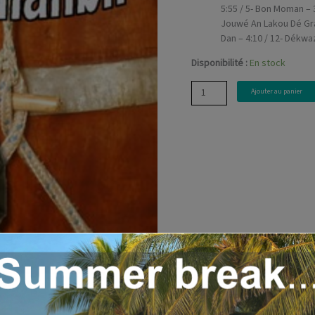
5:55 / 5- Bon Moman – 3
Jouwé An Lakou Dé Gran
Dan – 4:10 / 12- Dékwa
Disponibilité :
En stock
quantité
Ajouter au panier
de
Ton
si
ké
Bayif...
(Jony
Lerond
dit
Sòmnanbil
/
2006)