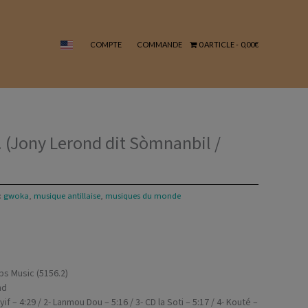
si
ké
Bayif...
COMPTE
COMMANDE
0 ARTICLE
0,00€
(Jony
Lerond
dit
Sòmnanbil
/
2006)
… (Jony Lerond dit Sòmnanbil /
:
gwoka
,
musique antillaise
,
musiques du monde
s Music (5156.2)
nd
yif – 4:29 / 2- Lanmou Dou – 5:16 / 3- CD la Soti – 5:17 / 4- Kouté –