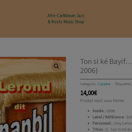
modal-check
Afro-Caribbean Jazz
& Roots Music Shop
Ton si ké Bayif
2006)
Catégorie :
Caraïbe
Étiquettes 
14,00
€
Produit neuf, sous blister.
Année :
2006
Label / Référence :
Deb
Personnel :
Jony Lero
Titres :
1- Ton Si Ké Ba