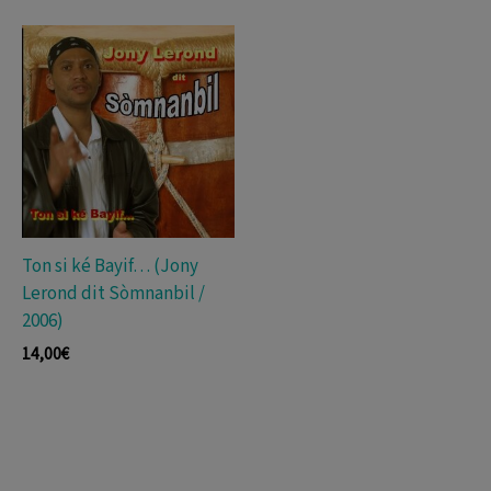
Ton si ké Bayif… (Jony
Lerond dit Sòmnanbil /
2006)
14,00
€