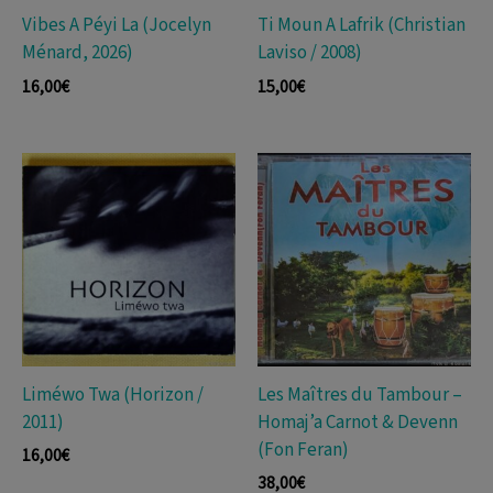
Vibes A Péyi La (Jocelyn
Ti Moun A Lafrik (Christian
Ménard, 2026)
Laviso / 2008)
16,00
€
15,00
€
Liméwo Twa (Horizon /
Les Maîtres du Tambour –
2011)
Homaj’a Carnot & Devenn
(Fon Feran)
16,00
€
38,00
€