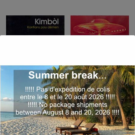
Konfians pou dèmen
Pop-Ka (Franck Nicolas,
(Kimbòl / 2004)
2023)
14,00
€
17,00
€