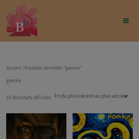
Aller
modal-check
au
contenu
Accueil
/ Produits identifiés “gwoka”
gwoka
Trié
15 résultats affichés
du
plus
récent
au
plus
ancien