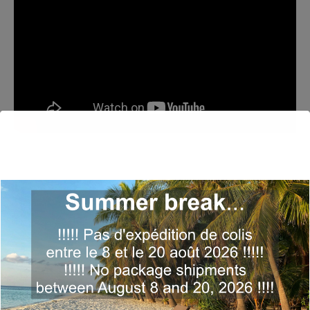
Année
: 2012
Label
: Not On Label
Personnel
: Adil Smaali, Cazenove, Fred Girard,
Georges Crebassa, Manu Codjia, Mary Stephenson
Titres
:
1 – Le Dernier Combat – 6:26 / 2 – Les Nues – 6:19 /
3 – Babel – 5:12 / 4 – Chant D’Amour – 6:13 / 5 – 5.73
– 1:13 / 6 – Le Chant Des Terres – 5:36 / 7 – Kepler-
22b – 2:25 / 8 – Est-Ce Toi, Mon Frère? – 6:02 / 9 –