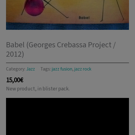
Babel (Georges Crebassa Project /
2012)
Category:
Jazz
Tags:
jazz fusion
,
jazz rock
15,00
€
New product, in blister pack.