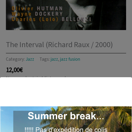
The Interval (Richard Raux / 2000)
Category:
Jazz
Tags:
jazz
,
jazz fusion
12,00
€
New product, in blister pack.
Year:
2000
Musicians:
Richard Raux, Olivier Hutman, Wayne
Dockery & Charles Bellonzi
Availability:
In stock
The
Add to cart