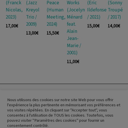
(Franck
(Jazz
Peace
Works
(Eric
(Sonny
Nicolas,
Kreyol
(Human
(Jocelyn
Ildefonse
Troupé
2023)
Trio /
Meeting,
Ménard
/ 2021)
/ 2017)
2009)
2024)
feat.
17,00
€
15,00
€
14,00
€
Alain
13,00
€
15,50
€
Jean-
Marie /
2001)
11,00
€
About us
Nous utilisons des cookies sur notre site Web pour vous offrir
Conditions
l'expérience la plus pertinente en mémorisant vos préférences et
Cookies
vos visites répétées. En cliquant sur "Accepter tout", vous
Contact
consentez à l'utilisation de TOUS les cookies. Toutefois, vous
pouvez visiter "Paramètres des cookies" pour fournir un
consentement contrôlé.