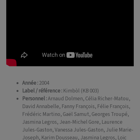
Année :
2004
Label / référence :
Kimbòl (KB 003)
Personnel :
Arnaud Dolmen, Célia Richer-Matou,
David Annabelle, Fanny François, Félie François,
Frédéric Martino, Gaël Samut, Georges Troupé,
Jasmina Legros, Jean-Michel Gore, Laurence
Jules-Gaston, Vanessa Jules-Gaston, Julie Marie-
Joseph, Karim Dousseau, Jasmina Legros, Loïc