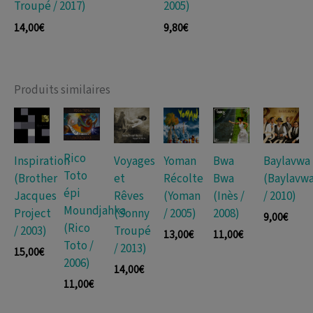
Troupé / 2017)
2005)
14,00
€
9,80
€
Produits similaires
Rico
Inspiration
Voyages
Yoman
Bwa
Baylavwa
Toto
(Brother
et
Récolte
Bwa
(Baylavw
épi
Jacques
Rêves
(Yoman
(Inès /
/ 2010)
Moundjahka
Project
(Sonny
/ 2005)
2008)
9,00
€
(Rico
/ 2003)
Troupé
13,00
€
11,00
€
Toto /
/ 2013)
15,00
€
2006)
14,00
€
11,00
€