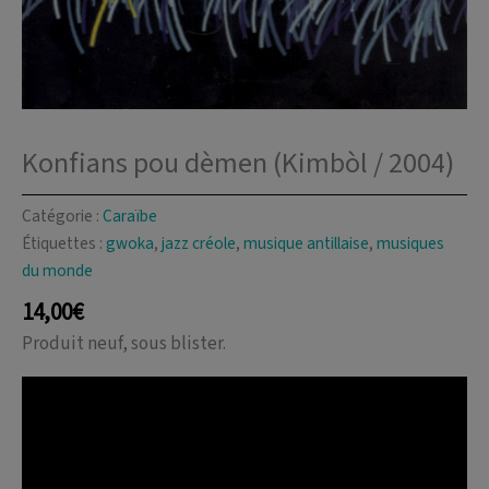
Konfians pou dèmen (Kimbòl / 2004)
Catégorie :
Caraïbe
Étiquettes :
gwoka
,
jazz créole
,
musique antillaise
,
musiques
du monde
14,00
€
Produit neuf, sous blister.