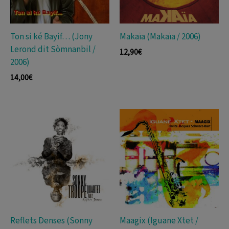
Ton si ké Bayif… (Jony
Makaïa (Makaïa / 2006)
Lerond dit Sòmnanbil /
12,90
€
2006)
14,00
€
Reflets Denses (Sonny
Maagix (Iguane Xtet /